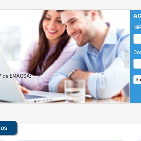
AC
NIF
Co
PP de EMACSA:
En
dos