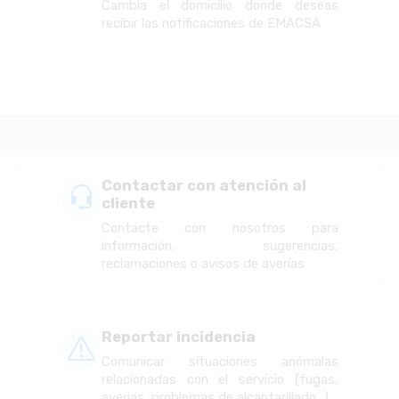
e
Cambia el domicilio donde deseas
e
recibir las notificaciones de EMACSA
Contactar con atención al
cliente
u
Contacte con nosotros para
información, sugerencias,
reclamaciones o avisos de averías
Reportar incidencia
s
Comunicar situaciones anómalas
relacionadas con el servicio (fugas,
averias, problemas de alcantarillado...)